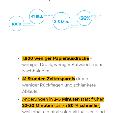
1.800 weniger Papierausdrucke
–
weniger Druck, weniger Aufwand, mehr
Nachhaltigkeit
41 Stunden Zeitersparnis
durch
weniger Rückfragen und schlankere
Abläufe
Änderungen in
2–5 Minuten
statt früher
20–30 Minuten
(bis zu
80 % schneller
)
–
weil Inhalte digital sofort aktualisiert sind