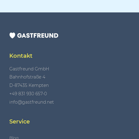
Kontakt
Gastfreund GmbH
Bahnhofstraße 4
D-87435 Kempten
+49 831 930 657-0
info@gastfreund.net
Service
Blog