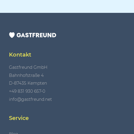
Kontakt
Gastfreund GmbH
Bahnhofstraße 4
D-87435 Kempten
+49 831 930 657-0
info@gastfreund.net
Service
Blog