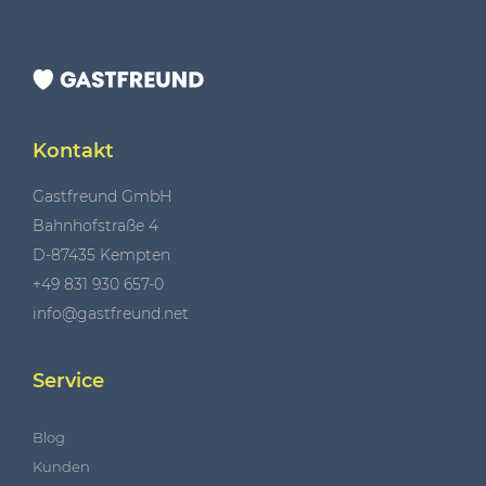
Kontakt
Gastfreund GmbH
Bahnhofstraße 4
D-87435 Kempten
+49 831 930 657-0
info@gastfreund.net
Service
Blog
Kunden