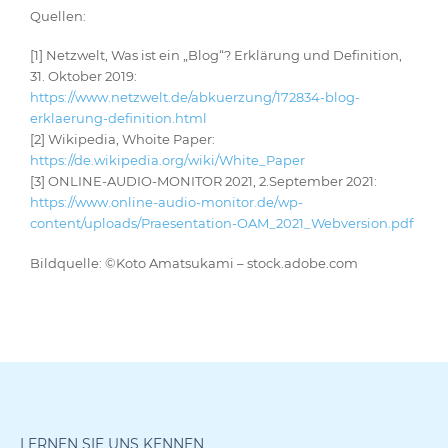
Quellen:
[1] Netzwelt, Was ist ein „Blog“? Erklärung und Definition,
31. Oktober 2019:
https://www.netzwelt.de/abkuerzung/172834-blog-
erklaerung-definition.html
[2] Wikipedia, Whoite Paper:
https://de.wikipedia.org/wiki/White_Paper
[3] ONLINE-AUDIO-MONITOR 2021, 2.September 2021:
https://www.online-audio-monitor.de/wp-
content/uploads/Praesentation-OAM_2021_Webversion.pdf
Bildquelle: ©Koto Amatsukami – stock.adobe.com
LERNEN SIE UNS KENNEN